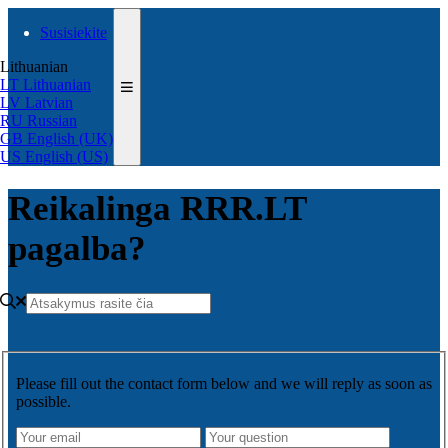
Susisiekite
Lithuanian
LT
Lithuanian
LV
Latvian
RU
Russian
GB
English (UK)
US
English (US)
Reikalinga RRR.LT
pagalba?
Please fill out the contact form below and we will reply as soon as
possible.