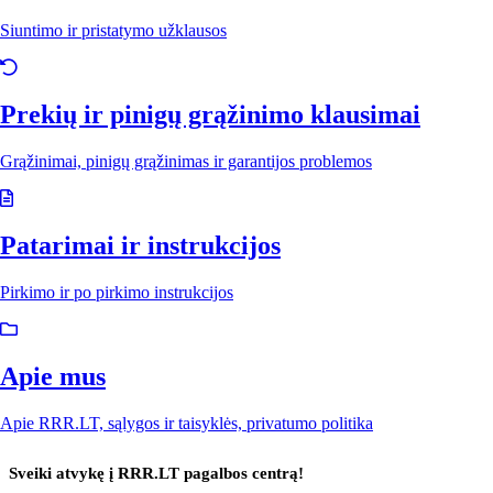
Siuntimo ir pristatymo užklausos
Prekių ir pinigų grąžinimo klausimai
Grąžinimai, pinigų grąžinimas ir garantijos problemos
Patarimai ir instrukcijos
Pirkimo ir po pirkimo instrukcijos
Apie mus
Apie RRR.LT, sąlygos ir taisyklės, privatumo politika
Sveiki atvykę į RRR.LT pagalbos centrą!