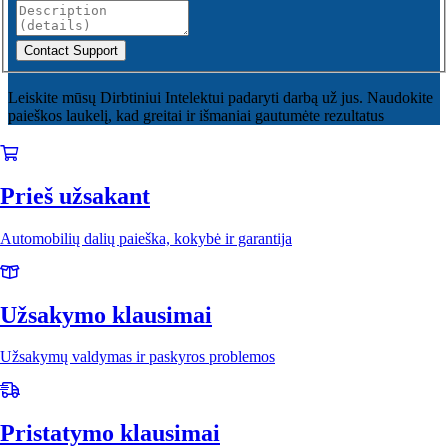
Contact Support
Leiskite mūsų Dirbtiniui Intelektui padaryti darbą už jus. Naudokite
paieškos laukelį, kad greitai ir išmaniai gautumėte rezultatus
Prieš užsakant
Automobilių dalių paieška, kokybė ir garantija
Užsakymo klausimai
Užsakymų valdymas ir paskyros problemos
Pristatymo klausimai