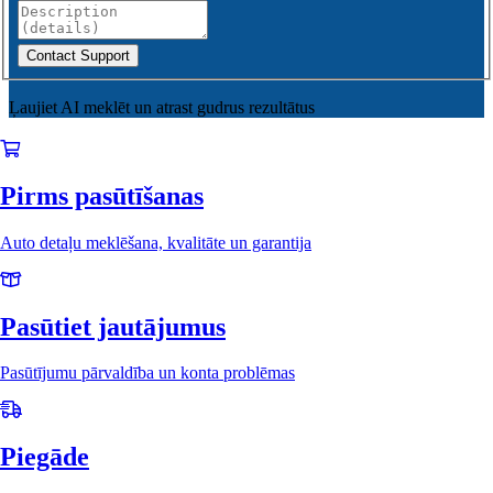
Contact Support
Ļaujiet AI meklēt un atrast gudrus rezultātus
Pirms pasūtīšanas
Auto detaļu meklēšana, kvalitāte un garantija
Pasūtiet jautājumus
Pasūtījumu pārvaldība un konta problēmas
Piegāde