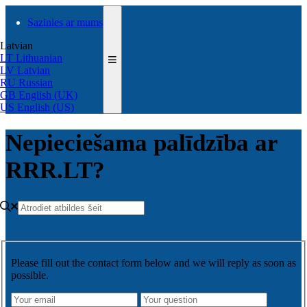
Sazinies ar mums
Latvian
LT
Lithuanian
LV
Latvian
RU
Russian
GB
English (UK)
US
English (US)
Nepieciešama palīdzība ar
RRR.LT?
Please fill out the contact form below and we will reply as soon as
possible.